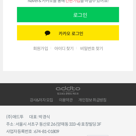
Naver & 카카오를 통해
간편가입
을 하실수 있어요!
로그인
회원가입
아이디 찾기
비밀번호 찾기
강사&저자 모집
이용약관
개인정보 취급방침
(주)애드투
대표 : 박경식
주소 : 서울시 서초구 동산로 26 (양재동 333-4) 효창빌딩 3F
사업자등록번호 : 674-81-01809